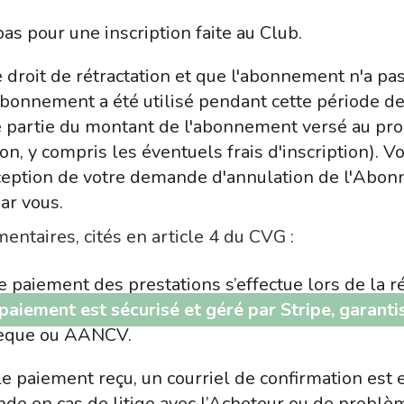
pas pour une inscription faite au Club.
e droit de rétractation et que l'abonnement n'a pa
 l'abonnement a été utilisé pendant cette période d
 partie du montant de l'abonnement versé au prorat
on, y compris les éventuels frais d'inscription).
 réception de votre demande d'annulation de l'Ab
ar vous.
ntaires, cités en article 4 du CVG :
e paiement des prestations s’effectue lors de la 
paiement est sécurisé et géré par Stripe, garant
cheque ou AANCV.
iement reçu, un courriel de confirmation est en
nde en cas de litige avec l’Acheteur ou de probl