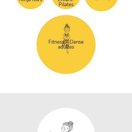
Pilates
Fitness – Danse
adultes